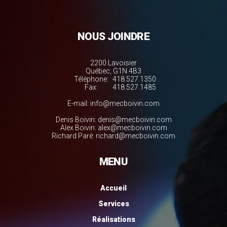
NOUS JOINDRE
2200 Lavoisier
Québec, G1N 4B3
Téléphone:
418.527.1350
Fax:
418.527.1485
E-mail:
info@mecboivin.com
Denis Boivin:
denis@mecboivin.com
Alex Boivin:
alex@mecboivin.com
Richard Paré:
richard@mecboivin.com
MENU
Accueil
Services
Réalisations