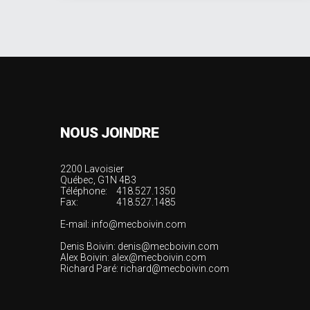
NOUS JOINDRE
2200 Lavoisier
Québec, G1N 4B3
Téléphone:
418.527.1350
Fax:
418.527.1485
E-mail:
info@mecboivin.com
Denis Boivin:
denis@mecboivin.com
Alex Boivin:
alex@mecboivin.com
Richard Paré:
richard@mecboivin.com